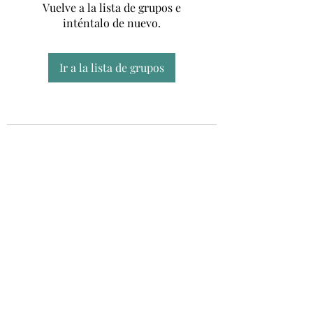
Vuelve a la lista de grupos e
inténtalo de nuevo.
Ir a la lista de grupos
Unidad CSUR de Esclerosis Múltiple
UEMAC
Hospital Virgen Macarena, Sevilla