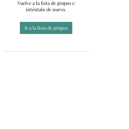
Vuelve a la lista de grupos e
inténtalo de nuevo.
Ir a la lista de grupos
Unidad CSUR de Esclerosis Múltiple
UEMAC
Hospital Virgen Macarena, Sevilla