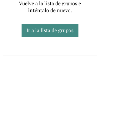
Vuelve a la lista de grupos e
inténtalo de nuevo.
Ir a la lista de grupos
Unidad CSUR de Esclerosis Múltiple
UEMAC
Hospital Virgen Macarena, Sevilla