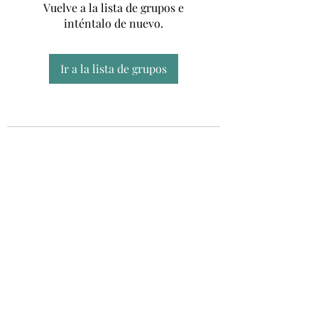
Vuelve a la lista de grupos e
inténtalo de nuevo.
Ir a la lista de grupos
Unidad CSUR de Esclerosis Múltiple
UEMAC
Hospital Virgen Macarena, Sevilla