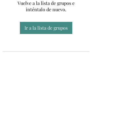
Vuelve a la lista de grupos e
inténtalo de nuevo.
Ir a la lista de grupos
Unidad CSUR de Esclerosis Múltiple
UEMAC
Hospital Virgen Macarena, Sevilla