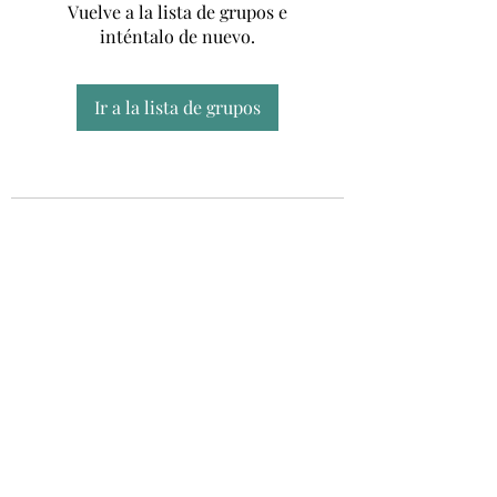
Vuelve a la lista de grupos e
inténtalo de nuevo.
Ir a la lista de grupos
Unidad CSUR de Esclerosis Múltiple
UEMAC
Hospital Virgen Macarena, Sevilla