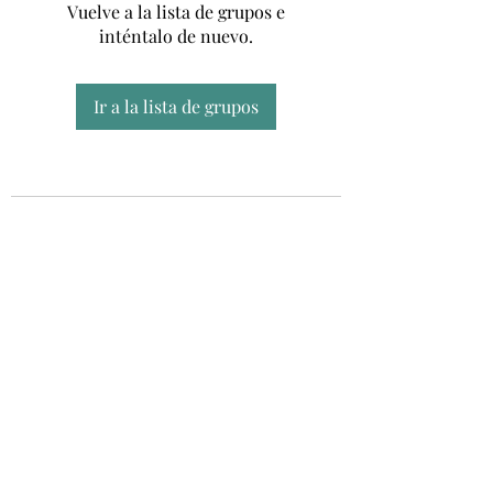
Vuelve a la lista de grupos e
inténtalo de nuevo.
Ir a la lista de grupos
Unidad CSUR de Esclerosis Múltiple
UEMAC
Hospital Virgen Macarena, Sevilla