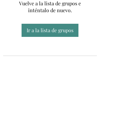
Vuelve a la lista de grupos e
inténtalo de nuevo.
Ir a la lista de grupos
Unidad CSUR de Esclerosis Múltiple
UEMAC
Hospital Virgen Macarena, Sevilla