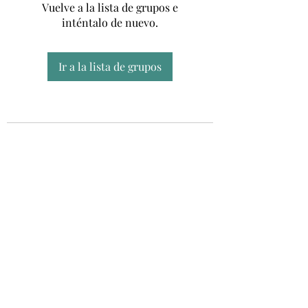
Vuelve a la lista de grupos e
inténtalo de nuevo.
Ir a la lista de grupos
Unidad CSUR de Esclerosis Múltiple
UEMAC
Hospital Virgen Macarena, Sevilla