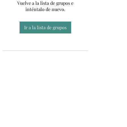
Vuelve a la lista de grupos e
inténtalo de nuevo.
Ir a la lista de grupos
Unidad CSUR de Esclerosis Múltiple
UEMAC
Hospital Virgen Macarena, Sevilla