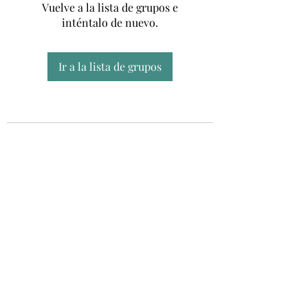
Vuelve a la lista de grupos e
inténtalo de nuevo.
Ir a la lista de grupos
Unidad CSUR de Esclerosis Múltiple
UEMAC
Hospital Virgen Macarena, Sevilla