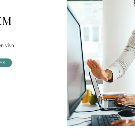
rEM
en vivo
AS