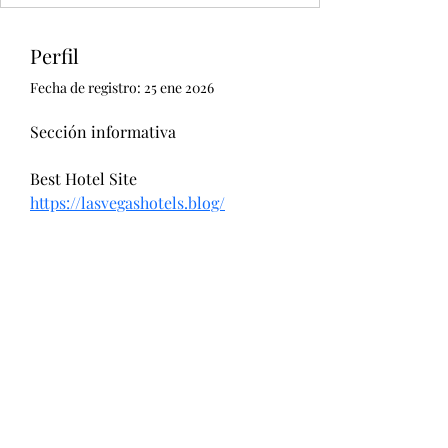
Perfil
Fecha de registro: 25 ene 2026
Sección informativa
Best Hotel Site
https://lasvegashotels.blog/
Unidad CSUR de Esclerosis Múltiple
UEMAC
Hospital Virgen Macarena, Sevilla
uemac.hvm.sspa@juntadeandalucia.es
955 00 85 02
(Martes y jueves de 15:00 a
19:30 horas)