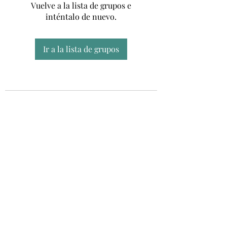
Vuelve a la lista de grupos e
inténtalo de nuevo.
Ir a la lista de grupos
Unidad CSUR de Esclerosis Múltiple
UEMAC
Hospital Virgen Macarena, Sevilla