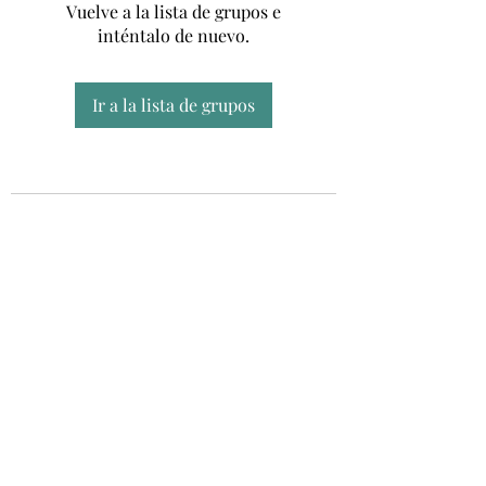
Vuelve a la lista de grupos e
inténtalo de nuevo.
Ir a la lista de grupos
Unidad CSUR de Esclerosis Múltiple
UEMAC
Hospital Virgen Macarena, Sevilla