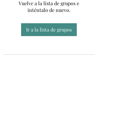
Vuelve a la lista de grupos e
inténtalo de nuevo.
Ir a la lista de grupos
Unidad CSUR de Esclerosis Múltiple
UEMAC
Hospital Virgen Macarena, Sevilla