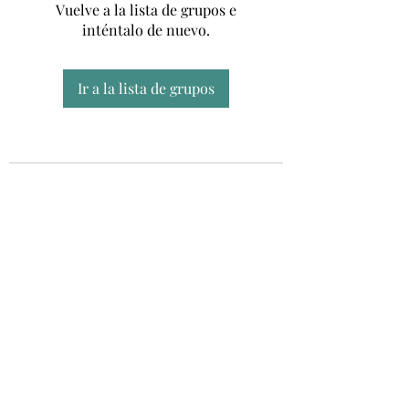
Vuelve a la lista de grupos e
inténtalo de nuevo.
Ir a la lista de grupos
Unidad CSUR de Esclerosis Múltiple
UEMAC
Hospital Virgen Macarena, Sevilla