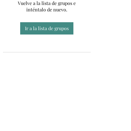
Vuelve a la lista de grupos e
inténtalo de nuevo.
Ir a la lista de grupos
Unidad CSUR de Esclerosis Múltiple
UEMAC
Hospital Virgen Macarena, Sevilla