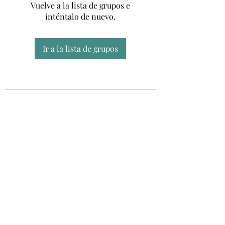
Vuelve a la lista de grupos e
inténtalo de nuevo.
Ir a la lista de grupos
Unidad CSUR de Esclerosis Múltiple
UEMAC
Hospital Virgen Macarena, Sevilla