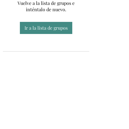
Vuelve a la lista de grupos e
inténtalo de nuevo.
Ir a la lista de grupos
Unidad CSUR de Esclerosis Múltiple
UEMAC
Hospital Virgen Macarena, Sevilla