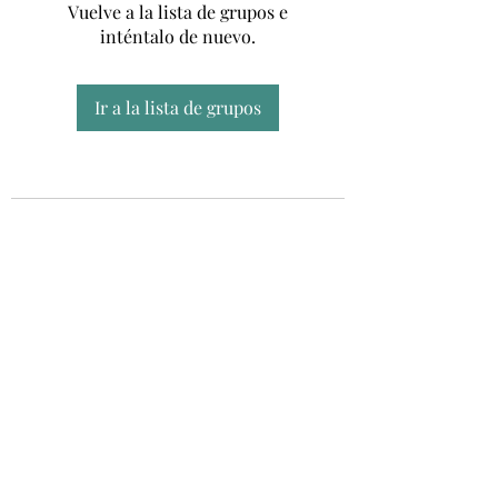
Vuelve a la lista de grupos e
inténtalo de nuevo.
Ir a la lista de grupos
Unidad CSUR de Esclerosis Múltiple
UEMAC
Hospital Virgen Macarena, Sevilla