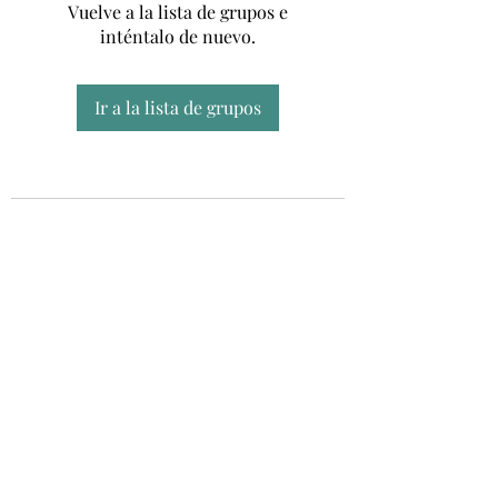
Vuelve a la lista de grupos e
inténtalo de nuevo.
Ir a la lista de grupos
Unidad CSUR de Esclerosis Múltiple
UEMAC
Hospital Virgen Macarena, Sevilla