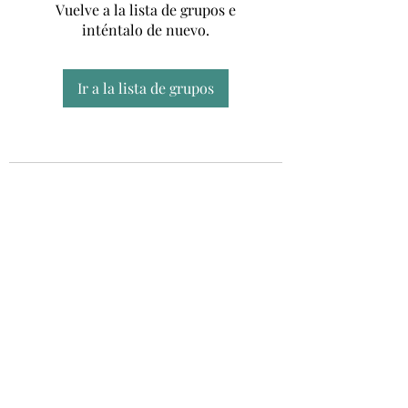
Vuelve a la lista de grupos e
inténtalo de nuevo.
Ir a la lista de grupos
Unidad CSUR de Esclerosis Múltiple
UEMAC
Hospital Virgen Macarena, Sevilla