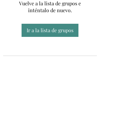
Vuelve a la lista de grupos e
inténtalo de nuevo.
Ir a la lista de grupos
Unidad CSUR de Esclerosis Múltiple
UEMAC
Hospital Virgen Macarena, Sevilla