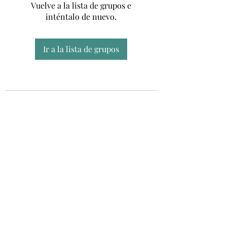
Vuelve a la lista de grupos e
inténtalo de nuevo.
Ir a la lista de grupos
Unidad CSUR de Esclerosis Múltiple
UEMAC
Hospital Virgen Macarena, Sevilla